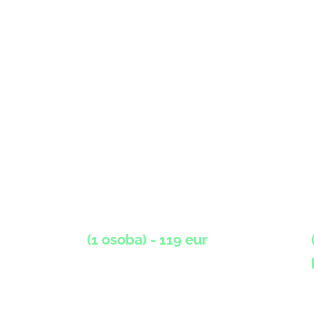
konf
S
Balíky
členstva sú
nasledovné:
(1 osoba) - 119 eur