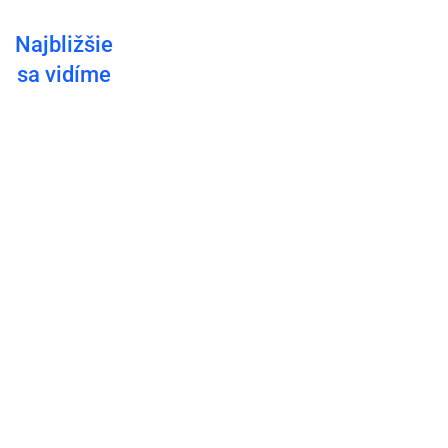
Najbližšie
Štefan Frimmer,
Speakeri:
sa vidíme
Komunikační
head of
Corporate
experti idú
Communication,
do Košíc:
Skupina Markíza
interná
komunikácia
a employer
branding
skúsenosti z
východu a zo
západu