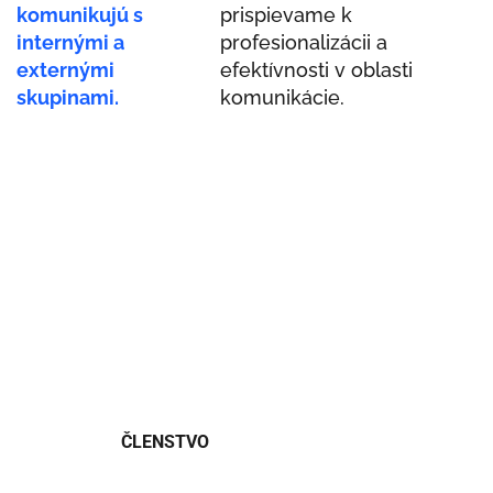
komunikujú s
prispievame k
internými a
profesionalizácii a
externými
efektívnosti v oblasti
skupinami.
komunikácie.
ČLENSTVO