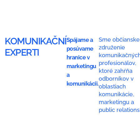
KOMUNIKAČNÍ
Sme občianske
Spájame a
združenie
posúvame
EXPERTI
komunikačnýc
hranice v
profesionálov,
marketingu
ktoré zahŕňa
a
odborníkov v
komunikácii.
oblastiach
komunikácie,
marketingu a
public relations