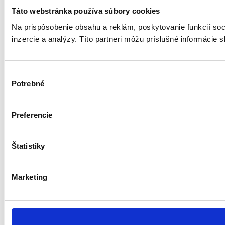
Táto webstránka používa súbory cookies
Na prispôsobenie obsahu a reklám, poskytovanie funkcií soc
inzercie a analýzy. Títo partneri môžu príslušné informácie s
V
Potrebné
ý
b
e
Preferencie
r
s
ú
Štatistiky
h
l
Marketing
a
s
u